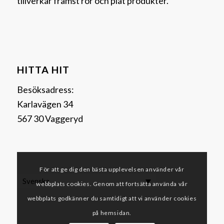
tillverkar främst rör och plåt produkter.
HITTA HIT
Besöksadress:
Karlavägen 34
567 30 Vaggeryd
För att ge dig den bästa upplevelsen använder vår
Svenska
webbplats cookies. Genom att fortsätta använda vår
webbplats godkänner du samtidigt att vi använder cookies
på hemsidan.