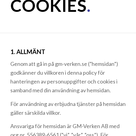
COOKIES
.
1. ALLMÄNT
Genom att gå in på gm-verken.se (”hemsidan”)
godkänner du villkoren i denna policy för
hanteringen av personuppgifter och cookies i
samband med din användning av hemsidan.
För användning av erbjudna tjänster på hemsidan
gäller särskilda villkor.
Ansvariga för hemsidan är GM-Verken AB med
org.nr. 556389-6561 (”vi”, ”vår”, ”oss”). För