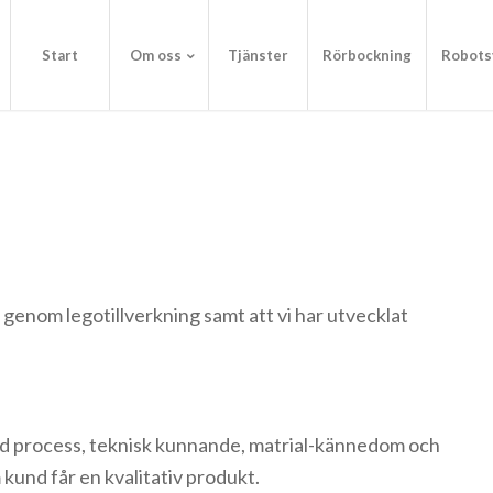
Start
Om oss
Tjänster
Rörbockning
Robots
 genom legotillverkning samt att vi har utvecklat
ad process, teknisk kunnande, matrial-kännedom och
 kund får en kvalitativ produkt.